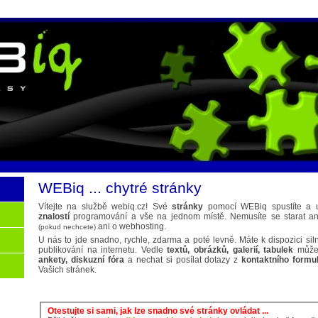
WEBiq ... chytré stránky
Vítejte na službě webiq.cz! Své
stránky
pomocí WEBiq spustíte a 
znalostí
programování a vše na jednom místě. Nemusíte se starat a
ani o webhosting.
(pokud nechcete)
U nás to jde snadno, rychle, zdarma a poté levně. Máte k dispozici sil
publikování na internetu. Vedle
textů, obrázků, galerií, tabulek
můžet
ankety, diskuzní fóra
a nechat si posílat dotazy z
kontaktního formu
Vašich stránek.
Otestujte si sami, jak lze snadno své stránky ovládat ...