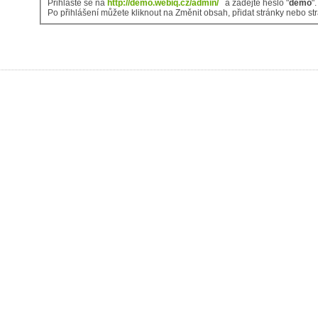
Přihlašte se na
http://demo.webiq.cz/admin/
a zadejte heslo "
demo
".
Po přihlášen