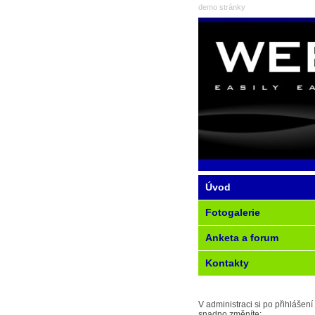
demo stránky
Úvod
Fotogalerie
Anketa a forum
Kontakty
V administraci si po přihlášení
snadno změníte: