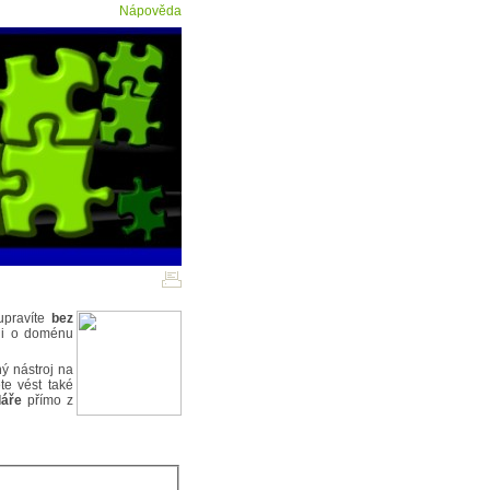
Nápověda
upravíte
bez
ni o doménu
ný nástroj na
e vést také
láře
přímo z